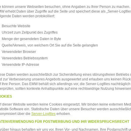
e können unsere Webseiten besuchen, ohne Angaben zu Ihrer Person zu machen.
MW
erhebt Daten über Zugriffe auf die Seite und speichert diese als „Server-Logfile
lgende Daten werden protokolliert:
Besuchte Website
Uhrzeit zum Zeitpunkt des Zugriffes
Menge der gesendeten Daten in Byte
Quelle/Verweis, von welchem Ort Sie auf die Seite gelangten
Verwendeter Browser
Verwendetes Betriebssystem
Verwendete IP-Adresse
ese Daten werden ausschließlich zur Sicherstellung eines störungsfreien Betriebs 
d zur Verbesserung unseres Angebots ausgewertet und erlauben uns keinen Rück
f Ihre Person. Das
EMW
behält sich allerdings vor, die Server-Logfiles nachträglich
erprüfen, sollten konkrete Anhaltspunkte auf eine rechtswidrige Nutzung hinweisen
OOKIES
f dieser Website werden keine Cookies eingesetzt. Wir binden keine externen Me
atistik-Software ein. Statistische Daten über unsere Besucher werden ausschließlic
onymisiert über die
Server-Logfiles
erhoben.
ATENVERWENDUNG FÜR POSTWERBUNG UND IHR WIDERSPRUCHSRECHT
rüber hinaus behalten wir uns vor, Ihren Vor- und Nachnamen, Ihre Postanschrift u