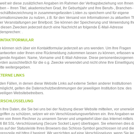
weit wir diese zusätzlichen Angaben im Rahmen der Vertragsbeziehung von Ihnen 
ben – Ihren Titel, akademischen Grad, Ihr Geburtsjahr und Ihre Berufs-, Branchen-
schäftsbezeichnung in zusammengefassten Listen zu speichern und für eigene
formationszwecke zu nutzen, z.B. für den Versand von Informationen zu aktuellen
er Veranstaltungen per Briefpost. Sie können der Speicherung und Verwendung Ih
 diesen Zwecken jederzeit durch eine Nachricht an folgende E-Mail-Adresse
dersprechen:
.
ONTAKTFORMULAR
e können sich über ein Kontaktformular jederzeit an uns wenden. Um Ihre Fragen
antworten oder Ihnen eine Rückmeldung zukommen lassen zu können, erfassen w
lgende Angaben: Name, Vorname und E-Mail-Adresse. Diese personenbezogenen
rden ausschließlich für die o.g. Zwecke verwendet und nicht ohne Ihre Einwilligun
itte weitergegeben.
XTERNE LINKS
 den Fällen, in denen diese Website Links auf externe Seiten anderer Institutionen
möglicht, gelten die Datenschutzbestimmungen der jeweiligen Institution bzw. des
weiligen Websitebetreibers.
ERSCHLÜSSELUNG
 Ihre Daten, die Sie bei uns bei der Nutzung dieser Website mitteilen, vor unerwü
griffen zu schützen, setzen wir ein Verschlüsselungsverfahren ein. Ihre Angaben 
nn von Ihrem Rechner zu unserem Server und umgekehrt über das Internet mittels 
6 Bit
SSL
-Verschlüsselung (Secure Socket Layer) übertragen. Sie erkennen dies d
ss auf der Statusleiste Ihres Browsers das Schloss-Symbol geschlossen ist und die
resszeile mit https:// beginnt. Wir verzichten auf eine Verschlüsselung, wenn Sie le