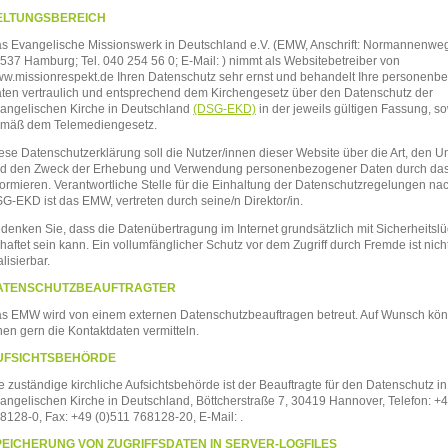
ELTUNGSBEREICH
s Evangelische Missionswerk in Deutschland e.V. (EMW, Anschrift: Normannenwe
537 Hamburg; Tel. 040 254 56 0; E-Mail:
) nimmt als Websitebetreiber von
w.missionrespekt.de Ihren Datenschutz sehr ernst und behandelt Ihre personen
ten vertraulich und entsprechend dem Kirchengesetz über den Datenschutz der
angelischen Kirche in Deutschland
(DSG-EKD)
in der jeweils gültigen Fassung, s
mäß dem Telemediengesetz.
ese Datenschutzerklärung soll die Nutzer/innen dieser Website über die Art, den 
d den Zweck der Erhebung und Verwendung personenbezogener Daten durch da
formieren. Verantwortliche Stelle für die Einhaltung der Datenschutzregelungen n
SG
-EKD ist das
EMW,
vertreten durch seine/n Direktor/in.
denken Sie, dass die Datenübertragung im Internet grundsätzlich mit Sicherheitsl
haftet sein kann. Ein vollumfänglicher Schutz vor dem Zugriff durch Fremde ist nich
alisierbar.
ATENSCHUTZBEAUFTRAGTER
as
EMW
wird von einem externen Datenschutzbeauftragen betreut. Auf Wunsch kön
nen gern die Kontaktdaten vermitteln.
UFSICHTSBEHÖRDE
e zuständige kirchliche Aufsichtsbehörde ist der Beauftragte für den Datenschutz in
angelischen Kirche in Deutschland, Böttcherstraße 7, 30419 Hannover, Telefon: +4
8128-0, Fax: +49 (0)511 768128-20, E-Mail:
.
PEICHERUNG VON ZUGRIFFSDATEN IN SERVER-LOGFILES