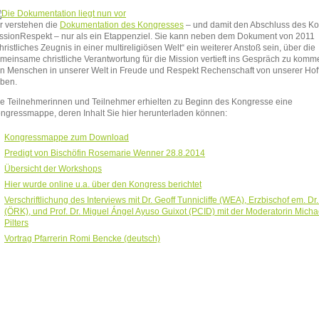
r verstehen die
Dokumentation des Kongresses
– und damit den Abschluss des K
ssionRespekt – nur als ein Etappenziel. Sie kann neben dem Dokument von 2011
hristliches Zeugnis in einer multireligiösen Welt“ ein weiterer Anstoß sein, über die
meinsame christliche Verantwortung für die Mission vertieft ins Gespräch zu kom
n Menschen in unserer Welt in Freude und Respekt Rechenschaft von unserer Hof
ben.
le Teilnehmerinnen und Teilnehmer erhielten zu Beginn des Kongresse eine
ngressmappe, deren Inhalt Sie hier herunterladen können:
Kongressmappe zum Download
Predigt von Bischöfin Rosemarie Wenner 28.8.2014
Übersicht der Workshops
Hier wurde online u.a. über den Kongress berichtet
Verschriftlichung des Interviews mit Dr. Geoff Tunnicliffe (WEA), Erzbischof em. Dr
(ÖRK), und Prof. Dr. Miguel Ángel Ayuso Guixot (PCID) mit der Moderatorin Micha
Pilters
Vortrag Pfarrerin Romi Bencke (deutsch)