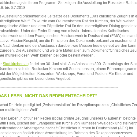
adtkirchentags in ihrem Programm. Sie zeigen die Ausstellung im Rostocker Rath
.6. bis 6.7.2018.
e Ausstellung präsentiert die Leitsätze des Dokuments „Das christliche Zeugnis in 
ltireligiösen Welt“. Es wurde vom Ökumenischen Rat der Kirchen, der Weltweiten
angelische Allianz und dem Päpstliche Rat für den Interreligiösen Dialog gemein
rabschiedet. Unter der Federführung von missio - Internationales Katholisches
ssionswerk und dem Evangelischen Missionswerk in Deutschland (EMW) entstand
itiative MissionRespekt, um die Prinzipien des Dokuments bekannt zu machen und
s Nachdenken und den Austausch darüber, wie Mission heute gelebt werden kann
zuregen. Die Ausstellung und weitere Materialien zum Dokument "Christliches Zeu
ner multireligiösen Welt" können bei
oder
bestellt werden.
er
Stadtkirchentag
findet am 30. Juni statt. Aus Anlass des 800. Geburtstags der Sta
äsentieren sich die Rostocker Kirchen mit Gottesdiensten, einem Bühnenprogram
rkt der Möglichkeiten, Konzerten, Workshops, Foren und Podien. Für Kinder und
gendliche gibt es ein besonderes Angebot.
-------------------------------------------------------------------------------------------------
DAS LEBEN, NICHT DAS REDEN ENTSCHEIDET“
schof Dr. Hein predigt bei „Zwischenstation“ im Rezeptionsprozess „Christliches Ze
ner multireligiöser Welt“
nser Leben, nicht unser Reden ist das größte Zeugnis unseres Glaubens“, betonte 
rtin Hein, Bischof der Evangelischen Kirche von Kurhessen-Waldeck und stellvert
rsitzender der Arbeitsgemeinschaft Christlicher Kirchen in Deutschland (ACK) im
ttesdienst anlässlich einer Veranstaltung im Rahmen des Rezeptionsprozesses