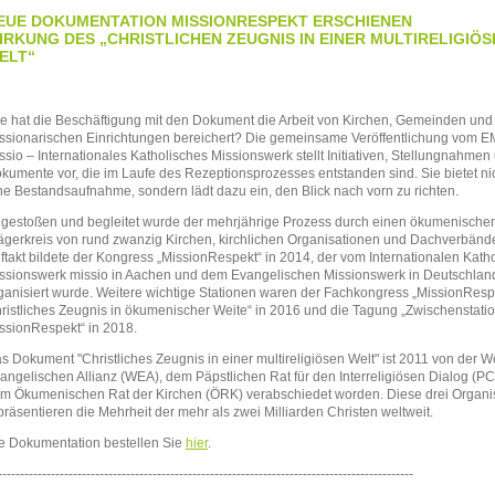
EUE DOKUMENTATION MISSIONRESPEKT ERSCHIENEN
IRKUNG DES „CHRISTLICHEN ZEUGNIS IN EINER MULTIRELIGIÖS
ELT“
e hat die Beschäftigung mit den Dokument die Arbeit von Kirchen, Gemeinden und
ssionarischen Einrichtungen bereichert? Die gemeinsame Veröffentlichung vom
E
ssio – Internationales Katholisches Missionswerk stellt Initiativen, Stellungnahmen
kumente vor, die im Laufe des Rezeptionsprozesses entstanden sind. Sie bietet ni
ne Bestandsaufnahme, sondern lädt dazu ein, den Blick nach vorn zu richten.
gestoßen und begleitet wurde der mehrjährige Prozess durch einen ökumenische
ägerkreis von rund zwanzig Kirchen, kirchlichen Organisationen und Dachverbänd
ftakt bildete der Kongress „MissionRespekt“ in 2014, der vom Internationalen Kath
ssionswerk missio in Aachen und dem Evangelischen Missionswerk in Deutschla
ganisiert wurde. Weitere wichtige Stationen waren der Fachkongress „MissionResp
ristliches Zeugnis in ökumenischer Weite“ in 2016 und die Tagung „Zwischenstati
ssionRespekt“ in 2018.
s Dokument "Christliches Zeugnis in einer multireligiösen Welt" ist 2011 von der W
angelischen Allianz (WEA), dem Päpstlichen Rat für den Interreligiösen Dialog (P
m Ökumenischen Rat der Kirchen (ÖRK) verabschiedet worden. Diese drei Organi
präsentieren die Mehrheit der mehr als zwei Milliarden Christen weltweit.
e Dokumentation bestellen Sie
hier
.
----------------------------------------------------------------------------------------------