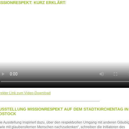
ISSIONRESPEKT: KURZ ERKLÄRT:
rekter Link zum Video-Download
---------------------------------------------------------------------------------------
USSTELLUNG MISSIONRESPEKT AUF DEM STADTKIRCHENTAG IN
OSTOCK
ie Ausstellung inspiriert dazu, über den respektvollen Umgang mit anderen Gläubi
wie mit glaubensfernen Menschen nachzudenken“, schreiben die Initiatoren des