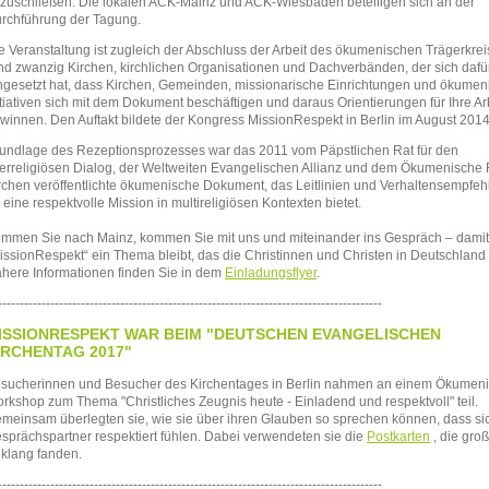
zuschließen. Die lokalen
ACK
-Mainz und
ACK
-Wiesbaden beteiligen sich an der
rchführung der Tagung.
e Veranstaltung ist zugleich der Abschluss der Arbeit des ökumenischen Trägerkre
nd zwanzig Kirchen, kirchlichen Organisationen und Dachverbänden, der sich dafü
ngesetzt hat, dass Kirchen, Gemeinden, missionarische Einrichtungen und ökumen
itiativen sich mit dem Dokument beschäftigen und daraus Orientierungen für Ihre Ar
winnen. Den Auftakt bildete der Kongress MissionRespekt in Berlin im August 2014
undlage des Rezeptionsprozesses war das 2011 vom Päpstlichen Rat für den
terreligiösen Dialog, der Weltweiten Evangelischen Allianz und dem Ökumenische 
rchen veröffentlichte ökumenische Dokument, das Leitlinien und Verhaltensempfe
r eine respektvolle Mission in multireligiösen Kontexten bietet.
mmen Sie nach Mainz, kommen Sie mit uns und miteinander ins Gespräch – damit
issionRespekt“ ein Thema bleibt, das die Christinnen und Christen in Deutschland
here Informationen finden Sie in dem
Einladungsflyer
.
----------------------------------------------------------------------------------------
ISSIONRESPEKT WAR BEIM "DEUTSCHEN EVANGELISCHEN
IRCHENTAG 2017"
sucherinnen und Besucher des Kirchentages in Berlin nahmen an einem Ökumen
rkshop zum Thema "Christliches Zeugnis heute - Einladend und respektvoll" teil.
meinsam überlegten sie, wie sie über ihren Glauben so sprechen können, dass si
sprächspartner respektiert fühlen. Dabei verwendeten sie die
Postkarten
, die gro
klang fanden.
----------------------------------------------------------------------------------------