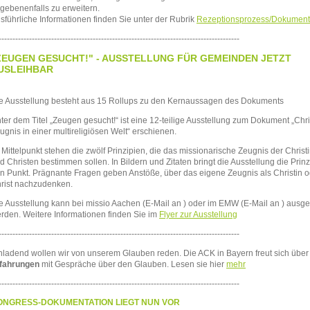
gebenenfalls zu erweitern.
sführliche Informationen finden Sie unter der Rubrik
Rezeptionsprozess/Dokument
---------------------------------------------------------------------------------------
ZEUGEN GESUCHT!" - AUSSTELLUNG FÜR GEMEINDEN JETZT
USLEIHBAR
e Ausstellung besteht aus 15 Rollups zu den Kernaussagen des Dokuments
ter dem Titel „Zeugen gesucht!“ ist eine 12-teilige Ausstellung zum Dokument „Chri
ugnis in einer multireligiösen Welt“ erschienen.
 Mittelpunkt stehen die zwölf Prinzipien, die das missionarische Zeugnis der Christ
d Christen bestimmen sollen. In Bildern und Zitaten bringt die Ausstellung die Prinz
n Punkt. Prägnante Fragen geben Anstöße, über das eigene Zeugnis als Christin o
rist nachzudenken.
e Ausstellung kann bei missio Aachen (E-Mail an
) oder im
EMW
(E-Mail an
) ausge
rden. Weitere Informationen finden Sie im
Flyer zur Ausstellung
---------------------------------------------------------------------------------------
nladend wollen wir von unserem Glauben reden. Die
ACK
in Bayern freut sich übe
fahrungen
mit Gespräche über den Glauben. Lesen sie hier
mehr
---------------------------------------------------------------------------------------
ONGRESS-DOKUMENTATION LIEGT NUN VOR