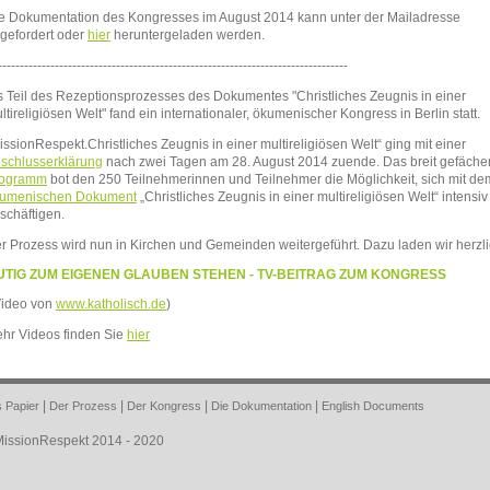
e Dokumentation des Kongresses im August 2014 kann unter der Mailadresse
gefordert oder
hier
heruntergeladen werden.
--------------------------------------------------------------------------------
s Teil des Rezeptionsprozesses des Dokumentes "Christliches Zeugnis in einer
ltireligiösen Welt" fand ein internationaler, ökumenischer Kongress in Berlin statt.
issionRespekt.Christliches Zeugnis in einer multireligiösen Welt“ ging mit einer
schlusserklärung
nach zwei Tagen am 28. August 2014 zuende. Das breit gefäche
rogramm
bot den 250 Teilnehmerinnen und Teilnehmer die Möglichkeit, sich mit de
umenischen Dokument
„Christliches Zeugnis in einer multireligiösen Welt“ intensiv
schäftigen.
r Prozess wird nun in Kirchen und Gemeinden weitergeführt. Dazu laden wir herzli
UTIG ZUM EIGENEN GLAUBEN STEHEN - TV-BEITRAG ZUM KONGRESS
ideo von
www.katholisch.de
)
hr Videos finden Sie
hier
 Papier
|
Der Prozess
|
Der Kongress
|
Die Dokumentation
|
English Documents
issionRespekt 2014 - 2020