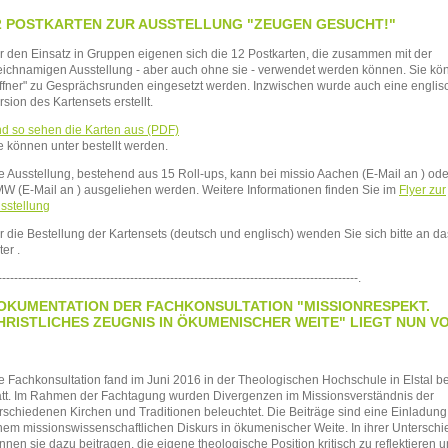
2 POSTKARTEN ZUR AUSSTELLUNG "ZEUGEN GESUCHT!"
r den Einsatz in Gruppen eigenen sich die 12 Postkarten, die zusammen mit der
eichnamigen Ausstellung - aber auch ohne sie - verwendet werden können. Sie kö
ffner" zu Gesprächsrunden eingesetzt werden. Inzwischen wurde auch eine englis
rsion des Kartensets erstellt.
d so sehen die Karten aus (PDF)
e können unter
bestellt werden.
e Ausstellung, bestehend aus 15 Roll-ups, kann bei missio Aachen (E-Mail an
) ode
MW
(E-Mail an
) ausgeliehen werden. Weitere Informationen finden Sie im
Flyer zur
sstellung
r die Bestellung der Kartensets (deutsch und englisch) wenden Sie sich bitte an 
ter
.
------------------------------------------------------------------------------------------.
OKUMENTATION DER FACHKONSULTATION "MISSIONRESPEKT.
HRISTLICHES ZEUGNIS IN ÖKUMENISCHER WEITE" LIEGT NUN V
e Fachkonsultation fand im Juni 2016 in der Theologischen Hochschule in Elstal be
att. Im Rahmen der Fachtagung wurden Divergenzen im Missionsverständnis der
rschiedenen Kirchen und Traditionen beleuchtet. Die Beiträge sind eine Einladung
nem missionswissenschaftlichen Diskurs in ökumenischer Weite. In ihrer Unterschie
nnen sie dazu beitragen, die eigene theologische Position kritisch zu reflektieren 