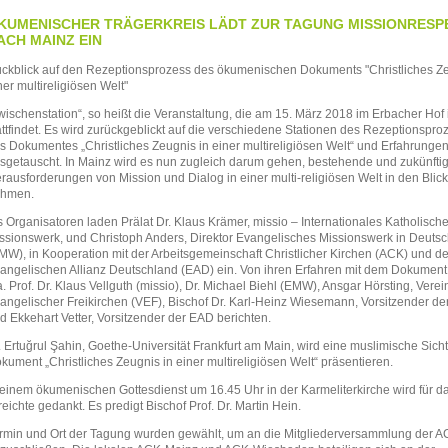
KUMENISCHER TRÄGERKREIS LÄDT ZUR TAGUNG MISSIONRESP
ACH MAINZ EIN
ckblick auf den Rezeptionsprozess des ökumenischen Dokuments "Christliches Ze
ner multireligiösen Welt"
wischenstation“, so heißt die Veranstaltung, die am 15. März 2018 im Erbacher Hof
attfindet. Es wird zurückgeblickt auf die verschiedene Stationen des Rezeptionspro
s Dokumentes „Christliches Zeugnis in einer multireligiösen Welt“ und Erfahrunge
sgetauscht. In Mainz wird es nun zugleich darum gehen, bestehende und zukünfti
rausforderungen von Mission und Dialog in einer multi-religiösen Welt in den Blick
hmen.
s Organisatoren laden Prälat Dr. Klaus Krämer, missio – Internationales Katholisch
ssionswerk, und Christoph Anders, Direktor Evangelisches Missionswerk in Deuts
MW), in Kooperation mit der Arbeitsgemeinschaft Christlicher Kirchen (ACK) und de
angelischen Allianz Deutschland (EAD) ein. Von ihren Erfahren mit dem Dokumen
a. Prof. Dr. Klaus Vellguth (missio), Dr. Michael Biehl (EMW), Ansgar Hörsting, Vere
angelischer Freikirchen (VEF), Bischof Dr. Karl-Heinz Wiesemann, Vorsitzender de
d Ekkehart Vetter, Vorsitzender der
EAD
berichten.
. Ertuğrul Şahin, Goethe-Universität Frankfurt am Main, wird eine muslimische Sicht
kument „Christliches Zeugnis in einer multireligiösen Welt“ präsentieren.
 einem ökumenischen Gottesdienst um 16.45 Uhr in der Karmeliterkirche wird für d
reichte gedankt. Es predigt Bischof Prof. Dr. Martin Hein.
rmin und Ort der Tagung wurden gewählt, um an die Mitgliederversammlung der
A