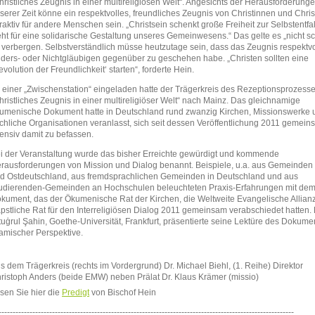
hristliches Zeugnis in einer multireligiösen Welt“. Angesichts der Herausforderung
serer Zeit könne ein respektvolles, freundliches Zeugnis von Christinnen und Chri
traktiv für andere Menschen sein. „Christsein schenkt große Freiheit zur Selbstentf
eht für eine solidarische Gestaltung unseres Gemeinwesens.“ Das gelte es „nicht s
 verbergen. Selbstverständlich müsse heutzutage sein, dass das Zeugnis respektvo
ders- oder Nichtgläubigen gegenüber zu geschehen habe. „Christen sollten eine
evolution der Freundlichkeit‘ starten“, forderte Hein.
 einer „Zwischenstation“ eingeladen hatte der Trägerkreis des Rezeptionsprozess
hristliches Zeugnis in einer multireligiöser Welt“ nach Mainz. Das gleichnamige
umenische Dokument hatte in Deutschland rund zwanzig Kirchen, Missionswerke 
rchliche Organisationen veranlasst, sich seit dessen Veröffentlichung 2011 gemei
tensiv damit zu befassen.
i der Veranstaltung wurde das bisher Erreichte gewürdigt und kommende
rausforderungen von Mission und Dialog benannt. Beispiele, u.a. aus Gemeinden 
d Ostdeutschland, aus fremdsprachlichen Gemeinden in Deutschland und aus
udierenden-Gemeinden an Hochschulen beleuchteten Praxis-Erfahrungen mit de
kument, das der Ökumenische Rat der Kirchen, die Weltweite Evangelische Allian
pstliche Rat für den Interreligiösen Dialog 2011 gemeinsam verabschiedet hatten. 
tuģrul Şahin, Goethe-Universität, Frankfurt, präsentierte seine Lektüre des Dokume
lamischer Perspektive.
s dem Trägerkreis (rechts im Vordergrund) Dr. Michael Biehl, (1. Reihe) Direktor
ristoph Anders (beide EMW) neben Prälat Dr. Klaus Krämer (missio)
sen Sie hier die
Predigt
von Bischof Hein
---------------------------------------------------------------------------------------------------------